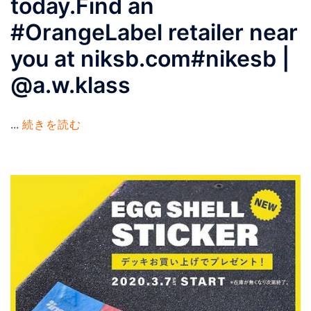
today.Find an
#OrangeLabel retailer near
you at niksb.com#nikesb |
@a.w.klass
...
続きを読む