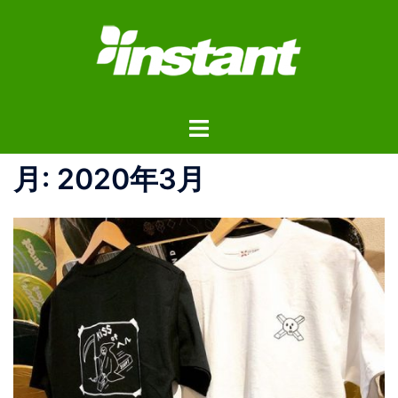
コ
ン
テ
ン
ツ
ト
へ
グ
ス
ル
月:
2020年3月
キ
メ
ッ
ニ
プ
ュ
ー