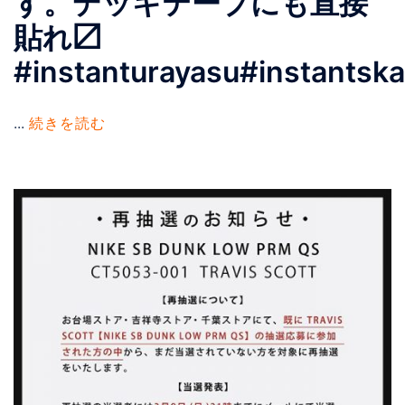
す。デッキテープにも直接
貼れ〼
#instanturayasu#instantsk
...
続きを読む