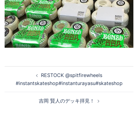
投
RESTOCK @spitfirewheels
稿
#instantskateshop#instanturayasu#skateshop
ナ
ビ
吉岡 賢人のデッキ拝見！
ゲ
ー
シ
ョ