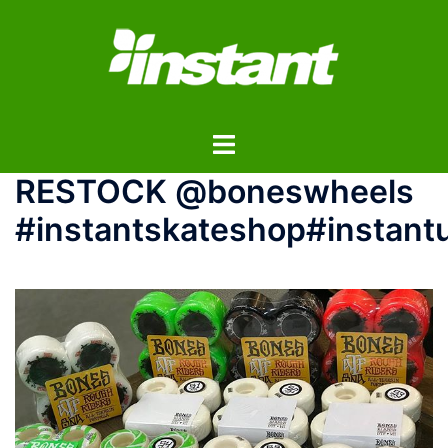
コ
ン
テ
ン
ツ
ト
へ
グ
ス
RESTOCK @boneswheels
ル
キ
メ
ッ
#instantskateshop#instant
ニ
プ
ュ
ー