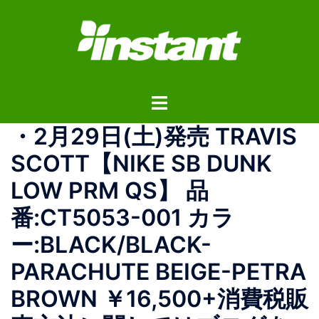
コ
ン
テ
ン
ツ
ト
へ
グ
ス
・ 2月29日(土)発売 TRAVIS
ル
キ
メ
ッ
SCOTT【NIKE SB DUNK
ニ
プ
LOW PRM QS】 品
ュ
ー
番:CT5053-001 カラ
ー:BLACK/BLACK-
PARACHUTE BEIGE-PETRA
BROWN ￥16,500+消費税 販