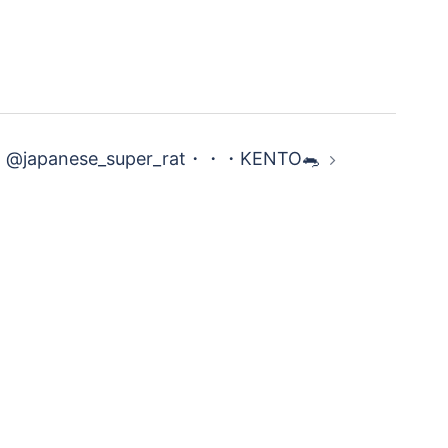
t @japanese_super_rat・・・KENTO🐀