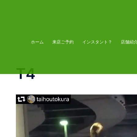
コ
ン
テ
ン
ツ
ホーム
来店ご予約
インスタント？
店舗紹
へ
ス
T4️
キ
ッ
プ