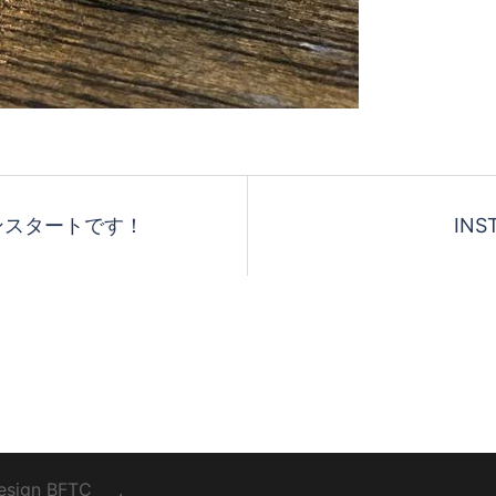
ンスタートです！
IN
esign
BFTC
_ _.