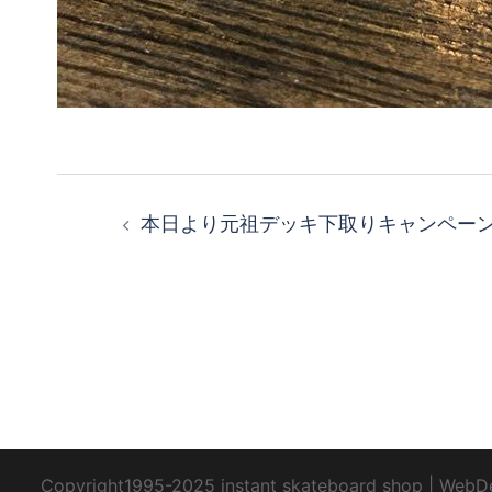
投
本日より元祖デッキ下取りキャンペー
稿
ナ
ビ
ゲ
ー
Copyright1995-2025 instant skateboard shop
|
WebD