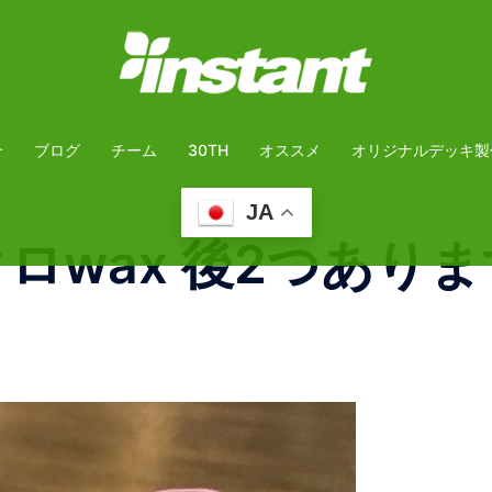
介
ブログ
チーム
30TH
オススメ
オリジナルデッキ製
JA
ロwax 後2つありま