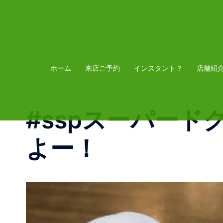
コ
ン
テ
ン
ツ
ホーム
来店ご予約
インスタント？
店舗紹
へ
ス
#sspスーパードク
キ
ッ
よー！
プ