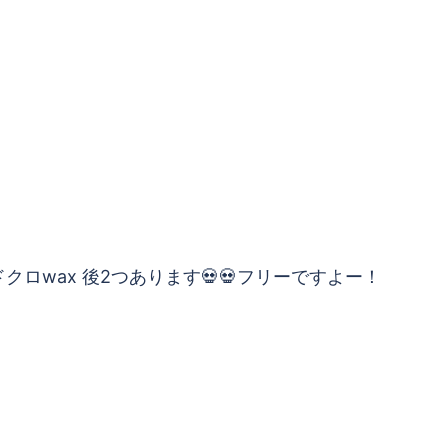
ドクロwax 後2つあります💀💀フリーですよー！