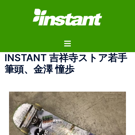
コ
ン
テ
ン
ツ
ト
へ
グ
ス
INSTANT 吉祥寺ストア若手
ル
キ
メ
ッ
筆頭、金澤 憧歩
ニ
プ
ュ
ー