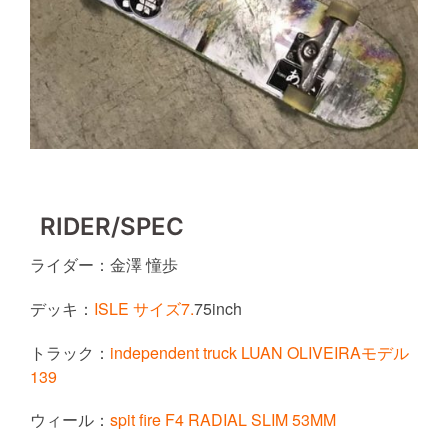
RIDER/SPEC
ライダー：
金澤 憧歩
デッキ
：
ISLE サイズ7.
75inch
トラック：
independent truck LUAN OLIVEIRA
モデル
139
ウィール：
spit fire F4 RADIAL SLIM 53MM