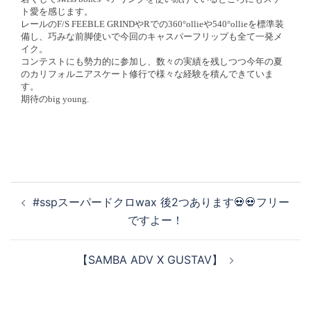
ト愛を感じます。
レールのF/S FEEBLE GRINDやRでの360°ollieや540°ollieを標準装
備し、巧みな前脚使いで今回のキャスパーフリップも全て一発メ
イク。
コンテストにも勢力的に参加し、数々の実績を残しつつ今年の夏
のカリフォルニアスケート修行で様々な経験を積んできていま
す。
期待のbig young.
投
#sspスーパードクロwax 後2つあります💀💀フリー
稿
ですよー！
ナ
ビ
【SAMBA ADV X GUSTAV】
ゲ
ー
シ