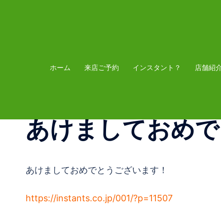
コ
ン
テ
ン
ツ
ホーム
来店ご予約
インスタント？
店舗紹
へ
ス
キ
あけましておめで
ッ
プ
あけましておめでとうございます！
https://instants.co.jp/001/?p=11507