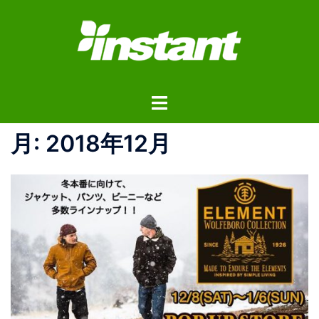
コ
ン
テ
ン
ツ
ト
へ
グ
ス
ル
月:
2018年12月
キ
メ
ッ
ニ
プ
ュ
ー