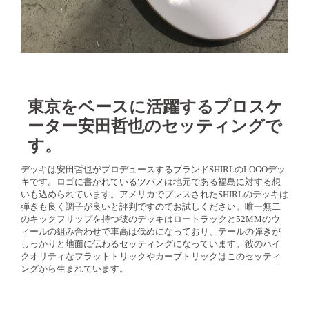
東京をベースに活躍するプロスケ
ーター安田哲也のセッティングで
す。
デッキは安田哲也がプロデュースするブランドSHIRLのLOGOデッ
キです。ロゴに書かれているツバメは地元である福島に対する想
いも込められています。アメリカでプレスされたSHIRLのデッキは
弾きも良く調子が良いと評判ですのでお試しください。唯一無二
のキックフリップを持つ彼のデッキはロートラックと52MMのウ
ィールの組み合わせで車高は低めになっており、テールの弾きが
しっかりと地面に伝わるセッティングになっています。彼のハイ
クオリティなフラットトリックやカーブトリックはこのセッティ
ングから生まれています。