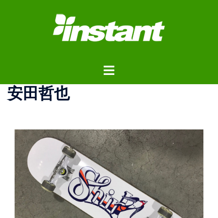
コ
ン
テ
ン
ツ
ト
へ
グ
ス
安田哲也
ル
キ
メ
ッ
ニ
プ
ュ
ー