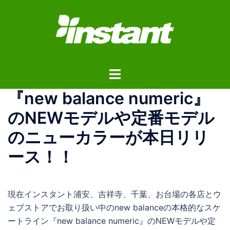
コ
ン
テ
ン
ツ
ト
へ
グ
ス
『new balance numeric』
ル
キ
メ
ッ
のNEWモデルや定番モデル
ニ
プ
のニューカラーが本日リリ
ュ
ー
ース！！
現在インスタント浦安、吉祥寺、千葉、お台場の各店とウ
ェブストアでお取り扱い中のnew balanceの本格的なスケ
ートライン『new balance numeric』のNEWモデルや定