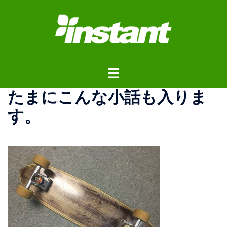
コ
ン
テ
ン
ツ
ト
へ
グ
ス
たまにこんな小話も入りま
ル
キ
メ
ッ
す。
ニ
プ
ュ
ー