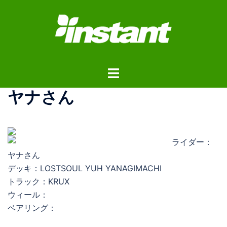
コ
ン
テ
ン
ツ
ト
へ
グ
ス
ヤナさん
ル
キ
メ
ッ
ニ
プ
ュ
ライダー：
ー
ヤナさん
デッキ：LOSTSOUL YUH YANAGIMACHI
トラック：KRUX
ウィール：
ベアリング：