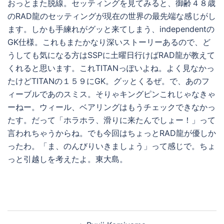
おっとまた脱線。セッティングを見てみると、御齢４８歳
のRAD龍のセッティングが現在の世界の最先端な感じがし
ます。しかも手練れがグッと来てしまう、independentの
GK仕様。これもまたかなり深いストーリーあるので、ど
うしても気になる方はSSPに土曜日行けばRAD龍が教えて
くれると思います。これTITANっぽいよね。よく見なかっ
たけどTITANの１５９にGK。グッとくるぜ。で、あのフ
ィーブルであのスミス。そりゃキングピンこれじゃなきゃ
ーねー。ウィール、ベアリングはもうチェックできなかっ
たす。だって「ホラホラ、滑りに来たんでしょー！」って
言われちゃうからね。でも今回はちょっとRAD龍が優しか
ったわ。「ま、のんびりいきましょう」って感じで。ちょ
っと引越しを考えたよ。東大島。
投