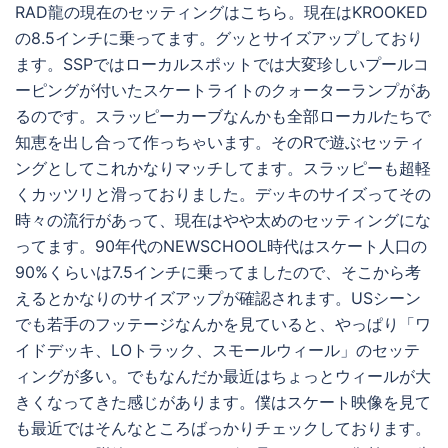
RAD龍の現在のセッティングはこちら。現在はKROOKED
の8.5インチに乗ってます。グッとサイズアップしており
ます。SSPではローカルスポットでは大変珍しいプールコ
ーピングが付いたスケートライトのクォーターランプがあ
るのです。スラッピーカーブなんかも全部ローカルたちで
知恵を出し合って作っちゃいます。そのRで遊ぶセッティ
ングとしてこれかなりマッチしてます。スラッピーも超軽
くカッツリと滑っておりました。デッキのサイズってその
時々の流行があって、現在はやや太めのセッティングにな
ってます。90年代のNEWSCHOOL時代はスケート人口の
90%くらいは7.5インチに乗ってましたので、そこから考
えるとかなりのサイズアップが確認されます。USシーン
でも若手のフッテージなんかを見ていると、やっぱり「ワ
イドデッキ、LOトラック、スモールウィール」のセッテ
ィングが多い。でもなんだか最近はちょっとウィールが大
きくなってきた感じがあります。僕はスケート映像を見て
も最近ではそんなところばっかりチェックしております。