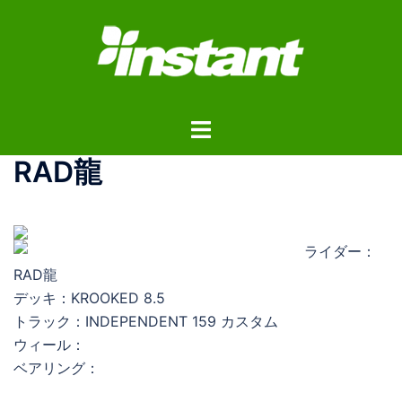
コ
ン
テ
ン
ツ
ト
へ
グ
ス
RAD龍
ル
キ
メ
ッ
ニ
プ
ュ
ライダー：
ー
RAD龍
デッキ：KROOKED 8.5
トラック：INDEPENDENT 159 カスタム
ウィール：
ベアリング：