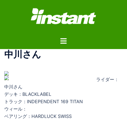
コ
ン
テ
ン
ツ
ト
へ
グ
ス
中川さん
ル
キ
メ
ッ
ニ
プ
ュ
ライダー：
ー
中川さん
デッキ：BLACKLABEL
トラック：INDEPENDENT 169 TITAN
ウィール：
ベアリング：HARDLUCK SWISS