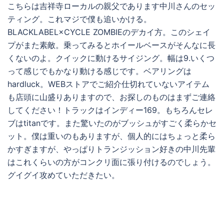
こちらは吉祥寺ローカルの親父であります中川さんのセッ
ティング。これマジで僕も追いかける。
BLACKLABEL×CYCLE ZOMBIEのデカイ方。このシェイ
プがまた素敵。乗ってみるとホイールベースがそんなに長
くないのよ。クイックに動けるサイジング。幅は9.いくつ
って感じでもかなり動ける感じです。ベアリングは
hardluck。WEBストアでご紹介仕切れていないアイテム
も店頭に山盛りありますので、お探しのものはまずご連絡
してください！トラックはインディー169。もちろんセレ
ブはtitanです。また驚いたのがブッシュがすごく柔らかセ
ット。僕は重いのもありますが、個人的にはちょっと柔ら
かすぎますが、やっぱりトランジッション好きの中川先輩
はこれくらいの方がコンクリ面に張り付けるのでしょう。
グイグイ攻めていただきたい。