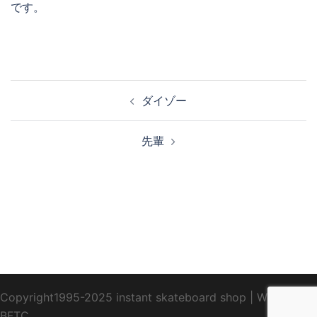
です。
投
ダイゾー
稿
ナ
先輩
ビ
ゲ
ー
シ
ョ
ン
Copyright1995-2025 instant skateboard shop
|
WebDesign
BFTC
_ _.