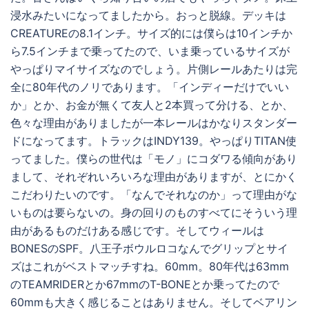
浸水みたいになってましたから。おっと脱線。デッキは
CREATUREの8.1インチ。サイズ的には僕らは10インチか
ら7.5インチまで乗ってたので、いま乗っているサイズが
やっぱりマイサイズなのでしょう。片側レールあたりは完
全に80年代のノリであります。「インディーだけでいい
か」とか、お金が無くて友人と2本買って分ける、とか、
色々な理由がありましたが一本レールはかなりスタンダー
ドになってます。トラックはINDY139。やっぱりTITAN使
ってました。僕らの世代は「モノ」にコダワる傾向があり
まして、それぞれいろいろな理由がありますが、とにかく
こだわりたいのです。「なんでそれなのか」って理由がな
いものは要らないの。身の回りのものすべてにそういう理
由があるものだけある感じです。そしてウィールは
BONESのSPF。八王子ボウルロコなんでグリップとサイ
ズはこれがベストマッチすね。60mm。80年代は63mm
のTEAMRIDERとか67mmのT-BONEとか乗ってたので
60mmも大きく感じることはありません。そしてベアリン