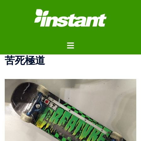
コ
ン
テ
ン
ツ
ト
へ
グ
ス
苦死極道
ル
キ
メ
ッ
ニ
プ
ュ
ー