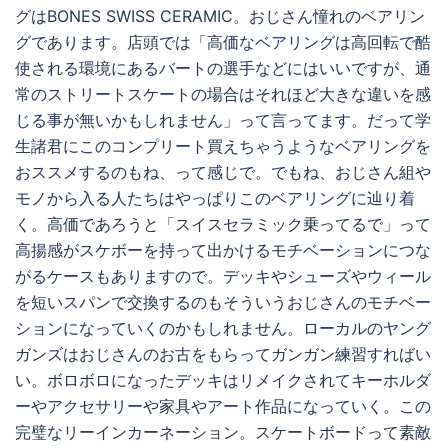
グはBONES SWISS CERAMIC。おじさん憧れのベアリン
グであります。店頭では「高価なベアリングは高回転で酷
使される環境にあるバートの選手などにはいいですが、通
常のストリートスケートの場合はそれほど大きな違いを感
じる事が無いかもしれません」って言ってます。だって学
生諸君にこのコンプリート買えちゃうようなベアリングを
おススメするのもね、って感じで。でもね、おじさん組や
モノから入る人たちはやっぱりこのベアリングに辿り着
く。高価であろうと「スイスセラミック乗ってるで」って
高揚感がスケボーを持って出かけるモチベーションにつな
がるケースもありますので。デッキやシューズやウィール
を短いスパンで交換するのもそういうおじさんのモチベー
ションになっていくのかもしれません。ローカルのヤング
ガンズはおじさんのお古をもらってガンガン練習すればい
い。ボロボロになったデッキはリメイクされてキーホルダ
ーやアクセサリーや家具やアート作品になっていく。この
完璧なリーインカーネーション。スケートボードって素敵