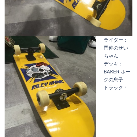
ライダー：
門仲のせい
ちゃん
デッキ：
BAKER ホー
クの息子
トラック：