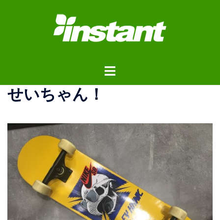
コ
ン
テ
ン
ツ
ト
へ
グ
ス
せいちゃん！
ル
キ
メ
ッ
ニ
プ
ュ
ー