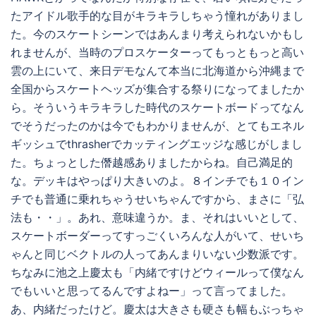
たアイドル歌手的な目がキラキラしちゃう憧れがありまし
た。今のスケートシーンではあんまり考えられないかもし
れませんが、当時のプロスケーターってもっともっと高い
雲の上にいて、来日デモなんて本当に北海道から沖縄まで
全国からスケートヘッズが集合する祭りになってましたか
ら。そういうキラキラした時代のスケートボードってなん
でそうだったのかは今でもわかりませんが、とてもエネル
ギッシュでthrasherでカッティングエッジな感じがしまし
た。ちょっとした僭越感ありましたからね。自己満足的
な。デッキはやっぱり大きいのよ。８インチでも１０イン
チでも普通に乗れちゃうせいちゃんですから、まさに「弘
法も・・」。あれ、意味違うか。ま、それはいいとして、
スケートボーダーってすっごくいろんな人がいて、せいち
ゃんと同じベクトルの人ってあんまりいない少数派です。
ちなみに池之上慶太も「内緒ですけどウィールって僕なん
でもいいと思ってるんですよねー」って言ってました。
あ、内緒だったけど。慶太は大きさも硬さも幅もぶっちゃ