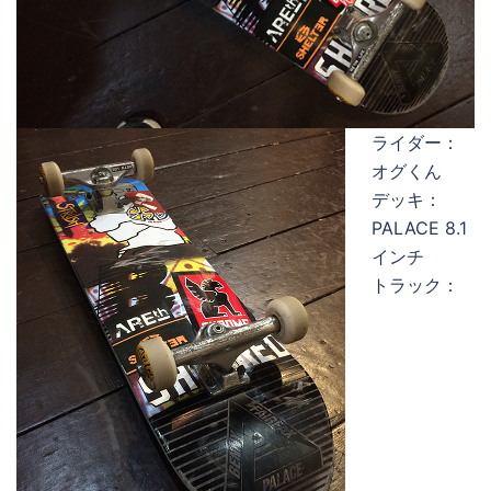
ライダー：
オグくん
デッキ：
PALACE 8.1
インチ
トラック：