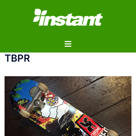
コ
ン
テ
ン
ツ
ト
へ
グ
ス
TBPR
ル
キ
メ
ッ
ニ
プ
ュ
ー