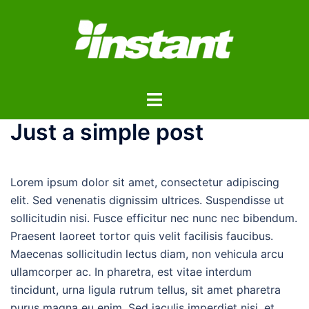
コ
ン
テ
ン
ツ
ト
へ
グ
ス
Just a simple post
ル
キ
メ
ッ
ニ
プ
Lorem ipsum dolor sit amet, consectetur adipiscing
ュ
elit. Sed venenatis dignissim ultrices. Suspendisse ut
ー
sollicitudin nisi. Fusce efficitur nec nunc nec bibendum.
Praesent laoreet tortor quis velit facilisis faucibus.
Maecenas sollicitudin lectus diam, non vehicula arcu
ullamcorper ac. In pharetra, est vitae interdum
tincidunt, urna ligula rutrum tellus, sit amet pharetra
purus magna eu enim. Sed iaculis imperdiet nisi, et