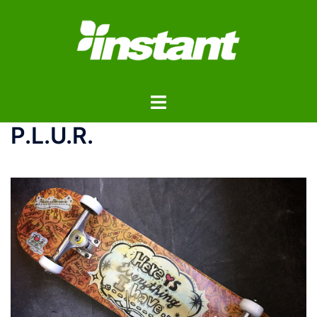
コ
ン
テ
ン
ツ
ト
へ
グ
ス
P.L.U.R.
ル
キ
メ
ッ
ニ
プ
ュ
ー