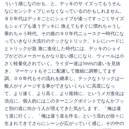
ういう感じなのかも、と。デッキのサ イズってもうそん
なにセンシティブじゃなくなっているのかもしれません。
８０年代はデッキごとにシェイプが違ってすっごくサイズ
もシェイプも違うデッキに 換えてもすぐに慣れちゃうし
乗れちゃう時代。その後の９０年代ニュースクー時代にな
っていきなり大流行のテックなトリック。トレにハードに
とトリックが急 激に進化した時代には、デッキのシェイ
プがどのメーカーもかなり近い感じになり、ウィールは小
さく軽量化されていく。ライダー達は1mmの違いを見抜
き、 マーケットもそこに配慮して微細に調整してます
調。００年代もその流れを継承し、テックなトリックは一
般人がイメージする事ができないくらいに高度になっ
て、より速く、より高く、より複雑に、というメガ進化は
頂点に。個人的にはこのターニングポイントでなんかフッ
と別の道に向かう人が増えてきた気がしま す。「俺は違
う道に行く」、「俺は違う道を作る」という流れが徐々に
生まれてきてさらにシーンが広がっていく感じ。その中の