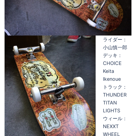
ライダー：
小山慎一郎
デッキ：
CHOICE
Keita
Ikenoue
トラック：
THUNDER
TITAN
LIGHTS
ウィール：
NEXXT
WHEEL