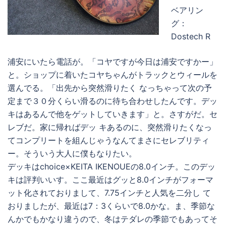
ベアリン
グ：
Dostech R
浦安にいたら電話が。「コヤですが今日は浦安ですかー」
と。ショップに着いたコヤちゃんがトラックとウィールを
選んでる。「出先から突然滑りたく なっちゃって次の予
定まで３０分くらい滑るのに待ち合わせしたんです。デッ
キはあるんで他をゲットしていきます」と。さすがだ。セ
レブだ。家に帰ればデッ キあるのに、突然滑りたくなっ
てコンプリートを組んじゃうなんてまさにセレブリティ
ー。そういう大人に僕もなりたい。
デッキはchoice×KEITA IKENOUEの8.0インチ。このデッ
キは評判いいす。ここ最近はグッと8.0インチがフォーマ
ット化されておりまして、7.75インチと人気を二分し て
おりましたが、最近は7：3くらいで8.0かな。ま、季節な
んかでもかなり違うので、冬はテダレの季節でもあってそ