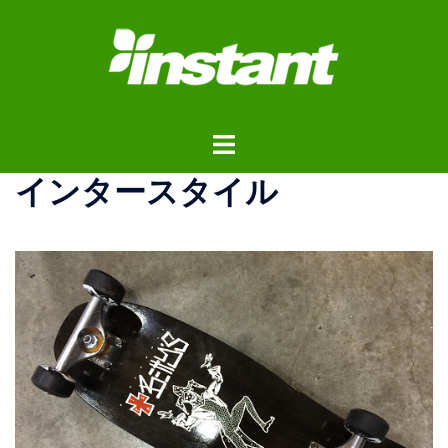
コ
ン
テ
ン
ツ
ト
へ
グ
ス
インタースタイル
ル
キ
メ
ッ
ニ
プ
ュ
ー