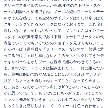
のサーフスタイルのシーンから80年代のストリートスケ
ートの興隆への変遷ですね。ノーズの短いフィッシュテー
ルがそんな感じ。でも全体のサイジングはかなり今っぽく
クルージングできるスペックになっております。これ僕も
欲しいな。ま、それはいいとして、ツルちゃんはインター
スタイルの実働部隊長であり下町スケートフリークスの代
表格でいままでもいくつかのチョイスを見せてもらいまし
たがやっぱり選球眼が「フリークス」な訳です。普通に滑
ってるだけじゃ辿り着けないところからピックしてきたデ
ッキやパーツをオリジナルな視点で組み合わせてくるの
よ。さすがだ。トラックは悩みましたよ。一緒に組んだか
ら。最初はINDY109やACE１１にOJとか合わせてたんだ
けど「ちょっと王道じゃね」ってことになってやめまし
た。あと、なんかこのデッキには109じゃないんじゃない
かと思ってね。で、もう129にしちゃおうよ、ってことで
トラック先決めで行きました。合わせてみたらかなり129
しっくりきた感じします。で、ウィールは色々合わせまし