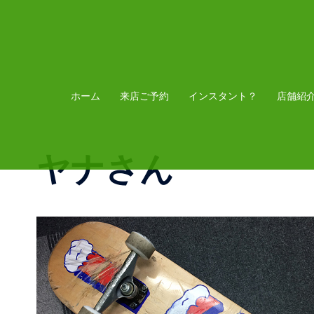
コ
ン
テ
ン
ツ
ホーム
来店ご予約
インスタント？
店舗紹
へ
ス
ヤナさん
キ
ッ
プ