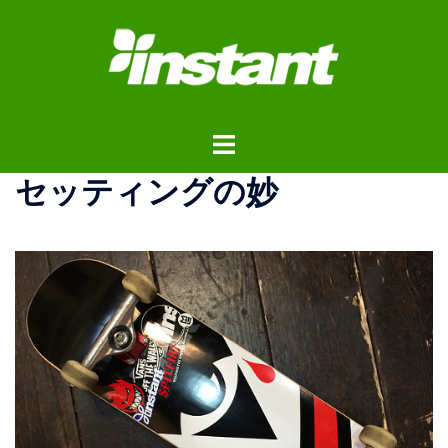
コ
ン
テ
ン
ツ
ト
へ
グ
ス
セッティングの妙
ル
キ
メ
ッ
ニ
プ
ュ
ー