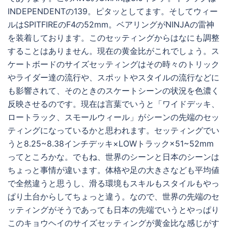
INDEPENDENTの139。ピタッとしてます。そしてウィー
ルはSPITFIREのF4の52mm。ベアリングがNINJAの雷神
を装着しております。このセッティングからはなにも調整
することはありません。現在の黄金比がこれでしょう。ス
ケートボードのサイズセッティングはその時々のトリック
やライダー達の流行や、スポットやスタイルの流行などに
も影響されて、そのときのスケートシーンの状況を色濃く
反映させるのです。現在は言葉でいうと「ワイドデッキ、
ロートラック、スモールウィール」がシーンの先端のセッ
ティングになっているかと思われます。セッティングでい
うと8.25~8.38インチデッキ×LOWトラック×51~52mm
ってところかな。でもね、世界のシーンと日本のシーンは
ちょっと事情が違います。体格や足の大きさなども平均値
で全然違うと思うし、滑る環境もスキルもスタイルもやっ
ぱり土台からしてちょっと違う。なので、世界の先端のセ
ッティングがそうであっても日本の先端でいうとやっぱり
このキョウヘイのサイズセッティングが黄金比な感じがす