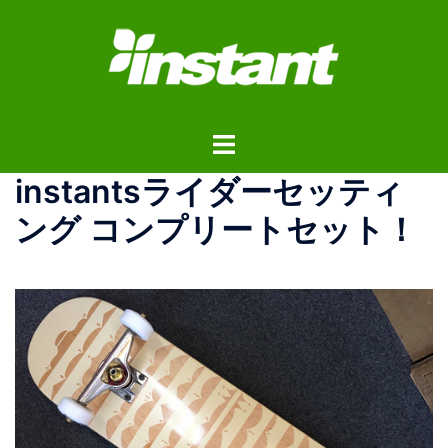
コ
ン
テ
ン
ツ
ト
へ
グ
ス
instantsライダーセッティ
ル
キ
メ
ッ
ング コンプリートセット！
ニ
プ
ュ
ー