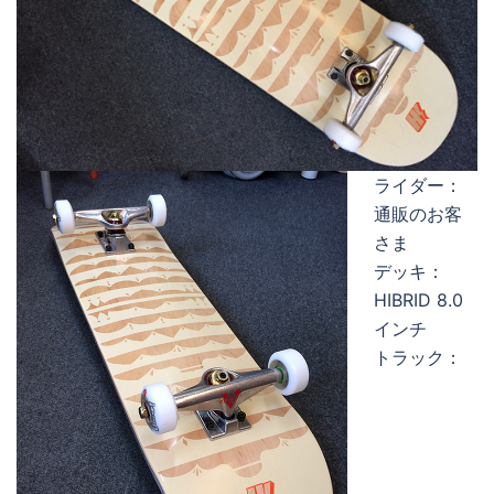
ライダー：
通販のお客
さま
デッキ：
HIBRID 8.0
インチ
トラック：