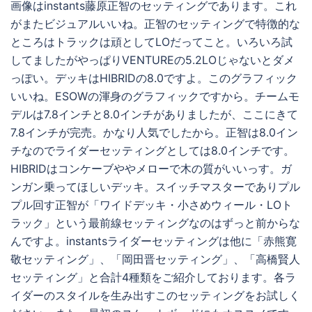
画像はinstants藤原正智のセッティングであります。これ
がまたビジュアルいいね。正智のセッティングで特徴的な
ところはトラックは頑としてLOだってこと。いろいろ試
してましたがやっぱりVENTUREの5.2LOじゃないとダメ
っぽい。デッキはHIBRIDの8.0ですよ。このグラフィック
いいね。ESOWの渾身のグラフィックですから。チームモ
デルは7.8インチと8.0インチがありましたが、ここにきて
7.8インチが完売。かなり人気でしたから。正智は8.0イン
チなのでライダーセッティングとしては8.0インチです。
HIBRIDはコンケーブややメローで木の質がいいっす。ガ
ンガン乗ってほしいデッキ。スイッチマスターでありプル
プル回す正智が「ワイドデッキ・小さめウィール・LOト
ラック」という最前線セッティングなのはずっと前からな
んですよ。instantsライダーセッティングは他に「赤熊寛
敬セッティング」、「岡田晋セッティング」、「高橋賢人
セッティング」と合計4種類をご紹介しております。各ラ
イダーのスタイルを生み出すこのセッティングをお試しく