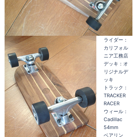
ライダー：
カリフォル
ニア工務店
デッキ：オ
リジナルデ
ッキ
トラック：
TRACKER
RACER
ウィール：
Cadillac
54mm
ベアリン