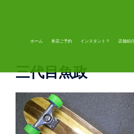
コ
ン
テ
ン
ツ
ホーム
来店ご予約
インスタント？
店舗紹
へ
ス
三代目魚政
キ
ッ
プ