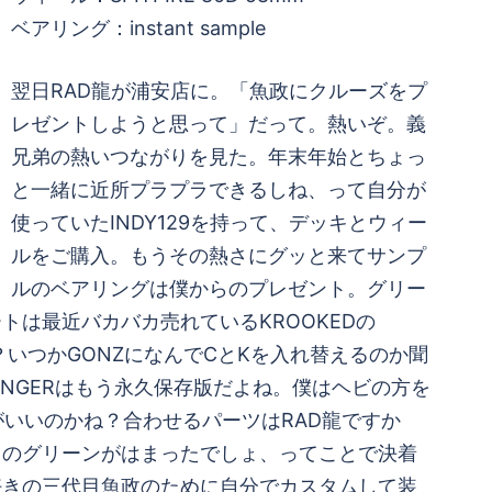
ベアリング：instant sample
翌日RAD龍が浦安店に。「魚政にクルーズをプ
レゼントしようと思って」だって。熱いぞ。義
兄弟の熱いつながりを見た。年末年始とちょっ
と一緒に近所プラプラできるしね、って自分が
使っていたINDY129を持って、デッキとウィー
ルをご購入。もうその熱さにグッと来てサンプ
ルのベアリングは僕からのプレゼント。グリー
は最近バカバカ売れているKROOKEDの
NZ流？いつかGONZになんでCとKを入れ替えるのか聞
NGERはもう永久保存版だよね。僕はヘビの方を
いいのかね？合わせるパーツはRAD龍ですか
このグリーンがはまったでしょ、ってことで決着
好きの三代目魚政のために自分でカスタムして装