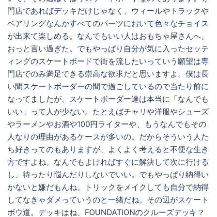
門店であればデッキだけじゃなく、ウィールやトラックや
ベアリングなんかすべてのパーツにおいて色々なチョイス
が出来て楽しめる。なんでもいい人はおもちゃ屋さんへ。
おっと言い過ぎた。でもやっぱり自分が気に入ったセッテ
ィングのスケートボードで街を流したいっていう願望は専
門店でのみ満足できる崇高な欲求だと思いますよ。僕は長
い間スケートボーダーの間で過ごしているので当たり前に
なってましたが、スケートボーダー達は本当に「なんでも
いい」って人が少ない。たとえばチャリや洋服やシューズ
やラーメンやお酒や100円ライターや、もうなんでもその
人なりの理由があるケースが多いの。だからそういう人た
ち好きってのもありますが、よくよく考えると不便な生き
方ですよね。なんでもよければすぐに解決して次に行ける
し、待ったり悩んだりしないでいい。でもやっぱり納得い
かないと嫌だもんね。トリックをメイクしても自分で納得
してなきゃダメっていうのと一緒だね。その辺がスケート
ボウ道。デッキはね、FOUNDATIONのクルーズデッキ？