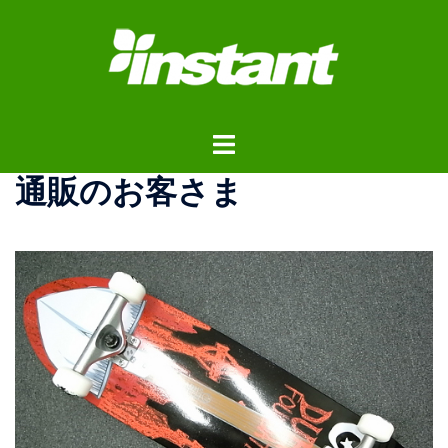
コ
ン
テ
ン
ツ
ト
へ
グ
ス
通販のお客さま
ル
キ
メ
ッ
ニ
プ
ュ
ー