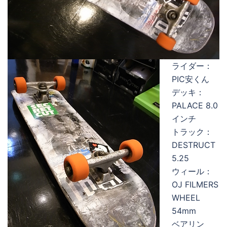
ライダー：
PIC安くん
デッキ：
PALACE 8.0
インチ
トラック：
DESTRUCT
5.25
ウィール：
OJ FILMERS
WHEEL
54mm
ベアリン