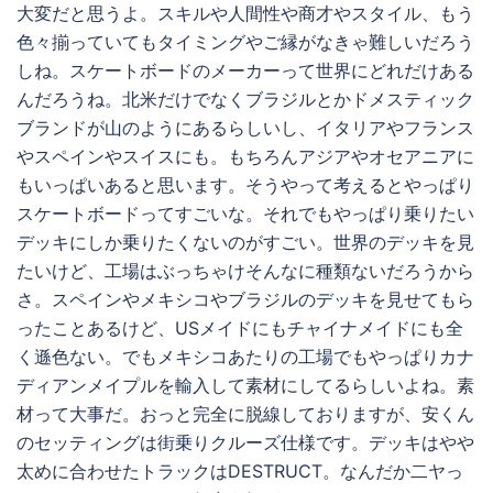
大変だと思うよ。スキルや人間性や商才やスタイル、もう
色々揃っていてもタイミングやご縁がなきゃ難しいだろう
しね。スケートボードのメーカーって世界にどれだけある
んだろうね。北米だけでなくブラジルとかドメスティック
ブランドが山のようにあるらしいし、イタリアやフランス
やスペインやスイスにも。もちろんアジアやオセアニアに
もいっぱいあると思います。そうやって考えるとやっぱり
スケートボードってすごいな。それでもやっぱり乗りたい
デッキにしか乗りたくないのがすごい。世界のデッキを見
たいけど、工場はぶっちゃけそんなに種類ないだろうから
さ。スペインやメキシコやブラジルのデッキを見せてもら
ったことあるけど、USメイドにもチャイナメイドにも全
く遜色ない。でもメキシコあたりの工場でもやっぱりカナ
ディアンメイプルを輸入して素材にしてるらしいよね。素
材って大事だ。おっと完全に脱線しておりますが、安くん
のセッティングは街乗りクルーズ仕様です。デッキはやや
太めに合わせたトラックはDESTRUCT。なんだか二ヤっ