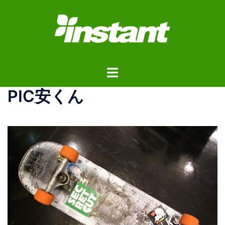
コ
ン
テ
ン
ツ
ト
へ
グ
ス
PIC安くん
ル
キ
メ
ッ
ニ
プ
ュ
ー