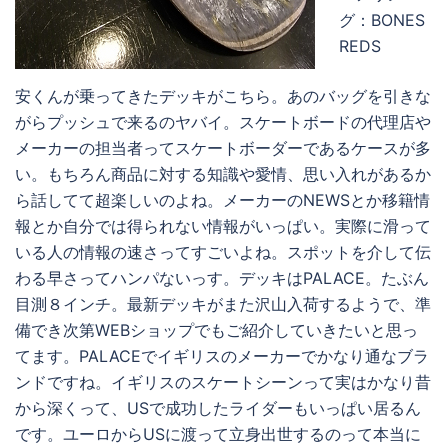
グ：BONES
REDS
安くんが乗ってきたデッキがこちら。あのバッグを引きな
がらプッシュで来るのヤバイ。スケートボードの代理店や
メーカーの担当者ってスケートボーダーであるケースが多
い。もちろん商品に対する知識や愛情、思い入れがあるか
ら話してて超楽しいのよね。メーカーのNEWSとか移籍情
報とか自分では得られない情報がいっぱい。実際に滑って
いる人の情報の速さってすごいよね。スポットを介して伝
わる早さってハンパないっす。デッキはPALACE。たぶん
目測８インチ。最新デッキがまた沢山入荷するようで、準
備でき次第WEBショップでもご紹介していきたいと思っ
てます。PALACEでイギリスのメーカーでかなり通なブラ
ンドですね。イギリスのスケートシーンって実はかなり昔
から深くって、USで成功したライダーもいっぱい居るん
です。ユーロからUSに渡って立身出世するのって本当に