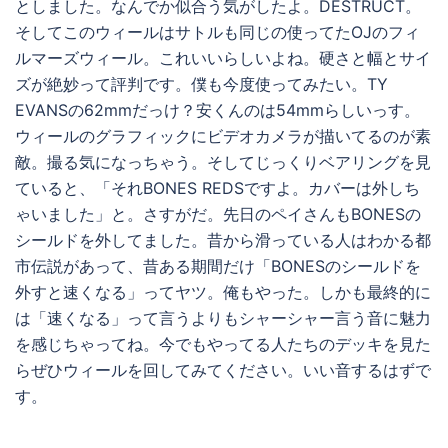
としました。なんでか似合う気がしたよ。DESTRUCT。
そしてこのウィールはサトルも同じの使ってたOJのフィ
ルマーズウィール。これいいらしいよね。硬さと幅とサイ
ズが絶妙って評判です。僕も今度使ってみたい。TY
EVANSの62mmだっけ？安くんのは54mmらしいっす。
ウィールのグラフィックにビデオカメラが描いてるのが素
敵。撮る気になっちゃう。そしてじっくりベアリングを見
ていると、「それBONES REDSですよ。カバーは外しち
ゃいました」と。さすがだ。先日のペイさんもBONESの
シールドを外してました。昔から滑っている人はわかる都
市伝説があって、昔ある期間だけ「BONESのシールドを
外すと速くなる」ってヤツ。俺もやった。しかも最終的に
は「速くなる」って言うよりもシャーシャー言う音に魅力
を感じちゃってね。今でもやってる人たちのデッキを見た
らぜひウィールを回してみてください。いい音するはずで
す。