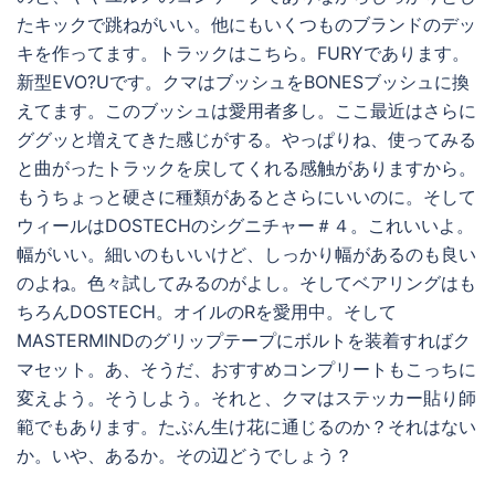
たキックで跳ねがいい。他にもいくつものブランドのデッ
キを作ってます。トラックはこちら。FURYであります。
新型EVO?Uです。クマはブッシュをBONESブッシュに換
えてます。このブッシュは愛用者多し。ここ最近はさらに
ググッと増えてきた感じがする。やっぱりね、使ってみる
と曲がったトラックを戻してくれる感触がありますから。
もうちょっと硬さに種類があるとさらにいいのに。そして
ウィールはDOSTECHのシグニチャー＃４。これいいよ。
幅がいい。細いのもいいけど、しっかり幅があるのも良い
のよね。色々試してみるのがよし。そしてベアリングはも
ちろんDOSTECH。オイルのRを愛用中。そして
MASTERMINDのグリップテープにボルトを装着すればク
マセット。あ、そうだ、おすすめコンプリートもこっちに
変えよう。そうしよう。それと、クマはステッカー貼り師
範でもあります。たぶん生け花に通じるのか？それはない
か。いや、あるか。その辺どうでしょう？