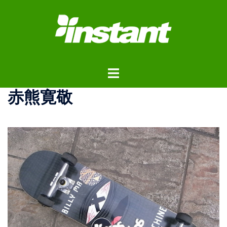
コ
ン
テ
ン
ツ
ト
へ
グ
ス
赤熊寛敬
ル
キ
メ
ッ
ニ
プ
ュ
ー