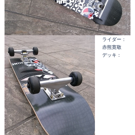
ライダー：
赤熊寛敬
デッキ：