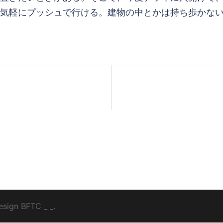
気軽にプッシュで行ける。建物の中とかは持ち歩かな
esign
BFTC
_ _.