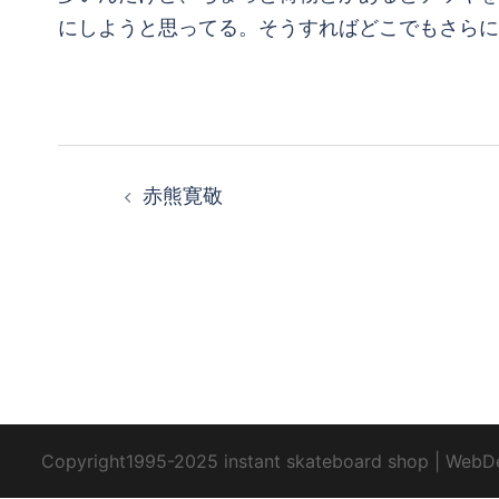
にしようと思ってる。そうすればどこでもさらに
投
赤熊寛敬
稿
ナ
ビ
ゲ
ー
Copyright1995-2025 instant skateboard shop
|
WebD