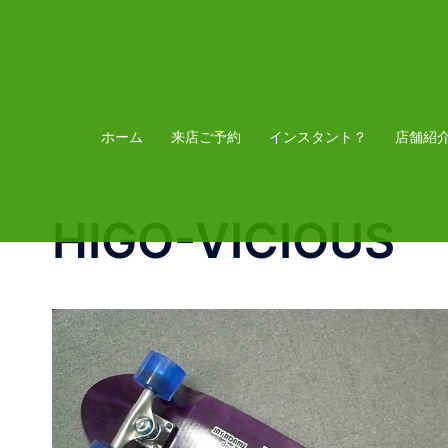
コ
ン
テ
ン
ツ
ホーム
来店ご予約
インスタント？
店舗紹
へ
ス
HIGO-VICIOUS
キ
ッ
プ