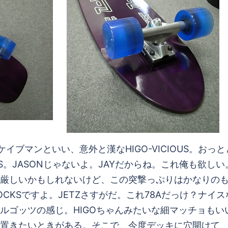
イブマンといい、意外と漢なHIGO-VICIOUS。お
S。JASONじゃないよ。JAYだからね。これ俺も欲しい
厳しいかもしれないけど、この突撃っぷりはかなりの
CKSですよ。JETZさすがだ。これ78Aだっけ？ナイス
ルゴッツの感じ。HIGOちゃんみたいな細マッチョも
置きたいときがある。そこで、今度デッキに穴開けて