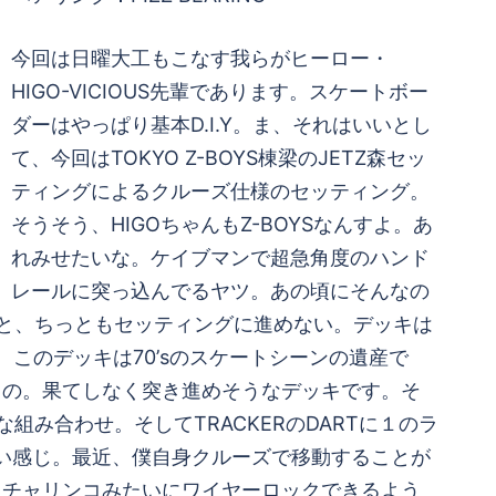
今回は日曜大工もこなす我らがヒーロー・
HIGO-VICIOUS先輩であります。スケートボー
ダーはやっぱり基本D.I.Y。ま、それはいいとし
て、今回はTOKYO Z-BOYS棟梁のJETZ森セッ
ティングによるクルーズ仕様のセッティング。
そうそう、HIGOちゃんもZ-BOYSなんすよ。あ
れみせたいな。ケイブマンで超急角度のハンド
レールに突っ込んでるヤツ。あの頃にそんなの
っとと、ちっともセッティングに進めない。デッキは
。このデッキは70’sのスケートシーンの遺産で
もの。果てしなく突き進めそうなデッキです。そ
な組み合わせ。そしてTRACKERのDARTに１のラ
いい感じ。最近、僕自身クルーズで移動することが
、チャリンコみたいにワイヤーロックできるよう