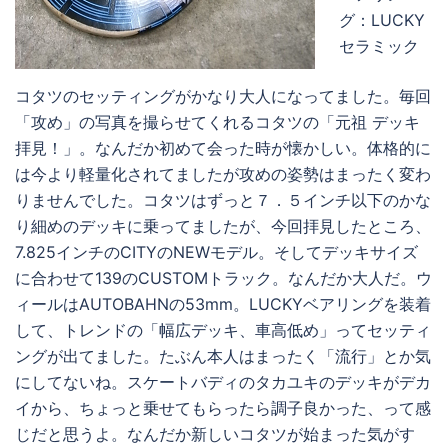
グ：LUCKY
セラミック
コタツのセッティングがかなり大人になってました。毎回
「攻め」の写真を撮らせてくれるコタツの「元祖 デッキ
拝見！」。なんだか初めて会った時が懐かしい。体格的に
は今より軽量化されてましたが攻めの姿勢はまったく変わ
りませんでした。コタツはずっと７．５インチ以下のかな
り細めのデッキに乗ってましたが、今回拝見したところ、
7.825インチのCITYのNEWモデル。そしてデッキサイズ
に合わせて139のCUSTOMトラック。なんだか大人だ。ウ
ィールはAUTOBAHNの53mm。LUCKYベアリングを装着
して、トレンドの「幅広デッキ、車高低め」ってセッティ
ングが出てました。たぶん本人はまったく「流行」とか気
にしてないね。スケートバディのタカユキのデッキがデカ
イから、ちょっと乗せてもらったら調子良かった、って感
じだと思うよ。なんだか新しいコタツが始まった気がす