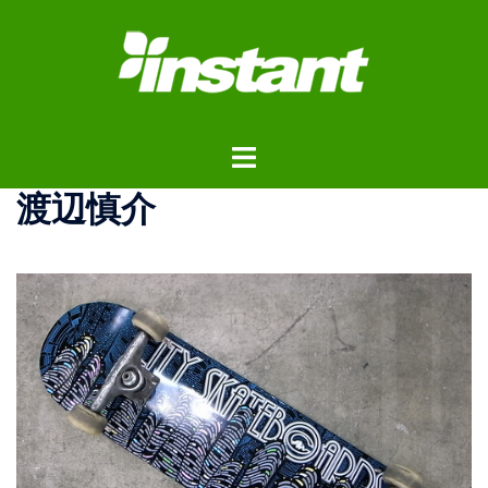
コ
ン
テ
ン
ツ
ト
へ
グ
ス
渡辺慎介
ル
キ
メ
ッ
ニ
プ
ュ
ー