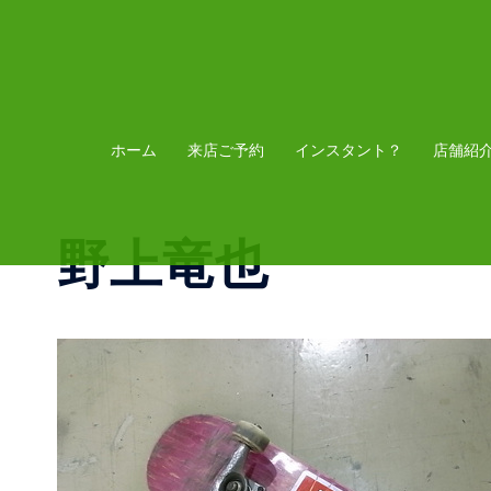
コ
ン
テ
ン
ツ
ホーム
来店ご予約
インスタント？
店舗紹
へ
ス
野上竜也
キ
ッ
プ