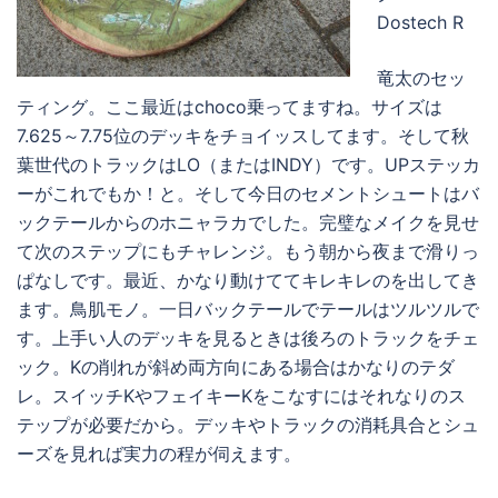
Dostech R
竜太のセッ
ティング。ここ最近はchoco乗ってますね。サイズは
7.625～7.75位のデッキをチョイッスしてます。そして秋
葉世代のトラックはLO（またはINDY）です。UPステッカ
ーがこれでもか！と。そして今日のセメントシュートはバ
ックテールからのホニャラカでした。完璧なメイクを見せ
て次のステップにもチャレンジ。もう朝から夜まで滑りっ
ぱなしです。最近、かなり動けててキレキレのを出してき
ます。鳥肌モノ。一日バックテールでテールはツルツルで
す。上手い人のデッキを見るときは後ろのトラックをチェ
ック。Kの削れが斜め両方向にある場合はかなりのテダ
レ。スイッチKやフェイキーKをこなすにはそれなりのス
テップが必要だから。デッキやトラックの消耗具合とシュ
ーズを見れば実力の程が伺えます。