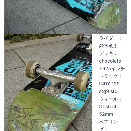
ライダー：
鈴木竜太
デッキ：
chocolate
7.625インチ
トラック：
INDY 129
stg9 std
ウィール：
Dostech
52mm
ベアリン
グ：