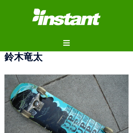
コ
ン
テ
ン
ツ
ト
へ
グ
ス
鈴木竜太
ル
キ
メ
ッ
ニ
プ
ュ
ー