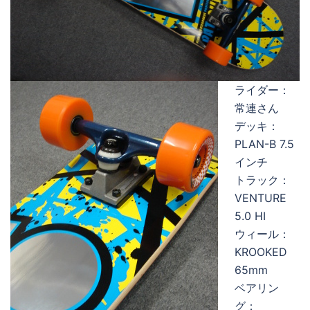
ライダー：
常連さん
デッキ：
PLAN-B 7.5
インチ
トラック：
VENTURE
5.0 HI
ウィール：
KROOKED
65mm
ベアリン
グ：