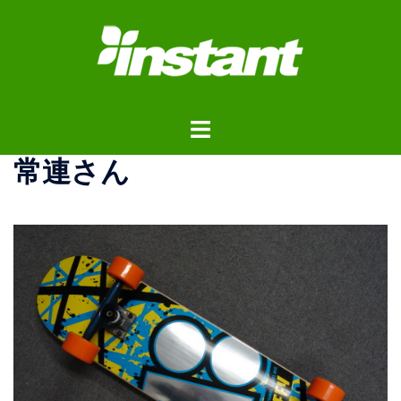
コ
ン
テ
ン
ツ
ト
へ
グ
ス
常連さん
ル
キ
メ
ッ
ニ
プ
ュ
ー