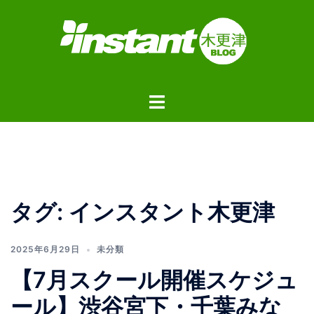
コ
ン
テ
ン
ツ
ト
へ
グ
ス
ル
キ
メ
ッ
ニ
プ
ュ
タグ:
インスタント木更津
ー
2025年6月29日
未分類
【7月スクール開催スケジュ
ール】渋谷宮下・千葉みな