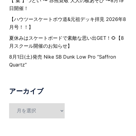
【 集 】つどい 〜 赤熊寛敬 大人の板あそび 〜8月19
日開催！
【ハウツースケートボウ道&元祖デッキ拝見 2026年8
月号！！】
夏休みはスケートボードで素敵な思い出GET！🌻【8
月スクール開催のお知らせ】
8月1日(土)発売 Nike SB Dunk Low Pro “Saffron
Quartz”
アーカイブ
ア
ー
カ
イ