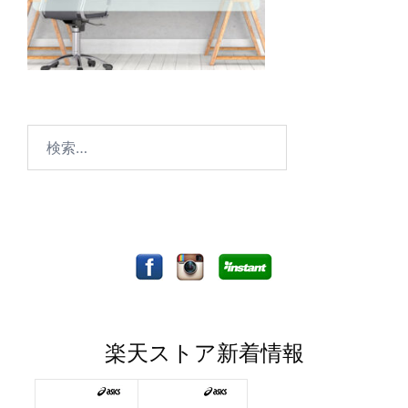
検
索:
楽天ストア新着情報