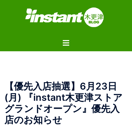
コ
ン
テ
ン
ツ
ト
へ
グ
ス
ル
キ
メ
ッ
ニ
プ
ュ
【優先入店抽選】6月23日
ー
(月) 『instant木更津ストア
グランドオープン』優先入
店のお知らせ