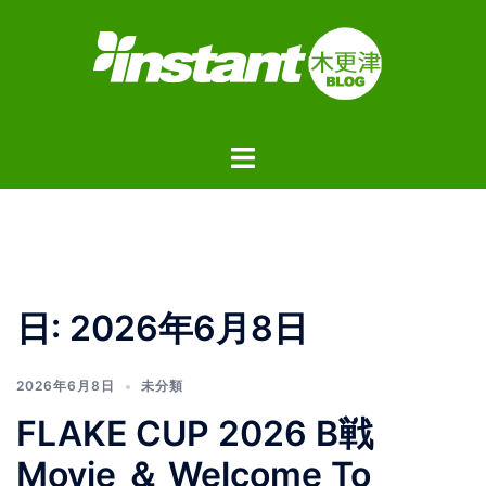
コ
ン
テ
ン
ツ
ト
へ
グ
ス
ル
キ
メ
ッ
ニ
プ
ュ
日:
2026年6月8日
ー
2026年6月8日
未分類
FLAKE CUP 2026 B戦
Movie ＆ Welcome To