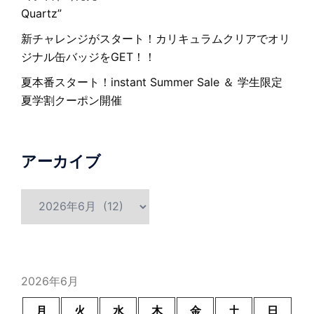
Quartz”
新チャレンジがスタート！カリキュラムクリアでオリ
ジナル缶バッジをGET！！
夏本番スタート！instant Summer Sale ＆ 学生限定
夏学割クーポン開催
アーカイブ
ア
ー
カ
イ
ブ
2026年6月
月
火
水
木
金
土
日