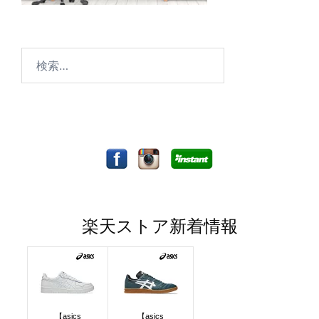
検
索:
楽天ストア新着情報