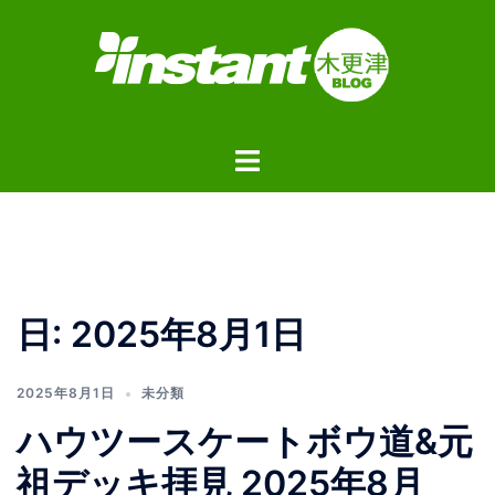
コ
ン
テ
ン
ツ
ト
へ
グ
ス
ル
キ
メ
ッ
ニ
プ
ュ
日:
2025年8月1日
ー
2025年8月1日
未分類
ハウツースケートボウ道&元
祖デッキ拝見 2025年8月