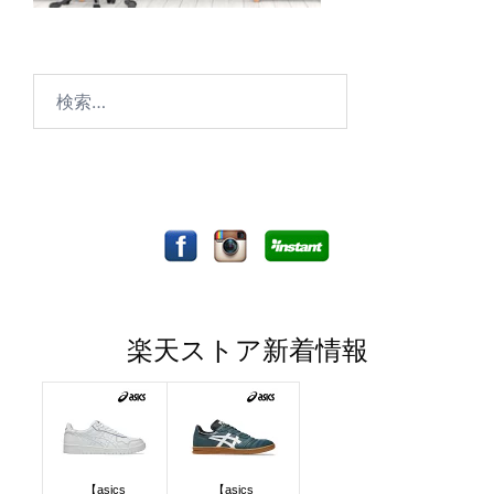
検
索:
楽天ストア新着情報