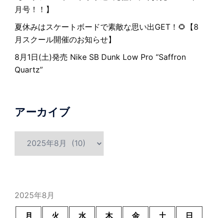
月号！！】
夏休みはスケートボードで素敵な思い出GET！🌻【8
月スクール開催のお知らせ】
8月1日(土)発売 Nike SB Dunk Low Pro “Saffron
Quartz”
アーカイブ
ア
ー
カ
イ
ブ
2025年8月
月
火
水
木
金
土
日