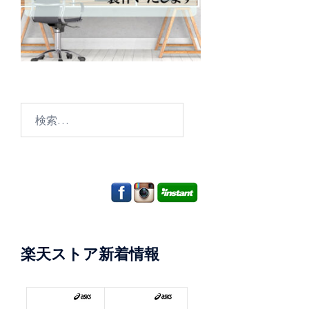
検
索:
楽天ストア新着情報