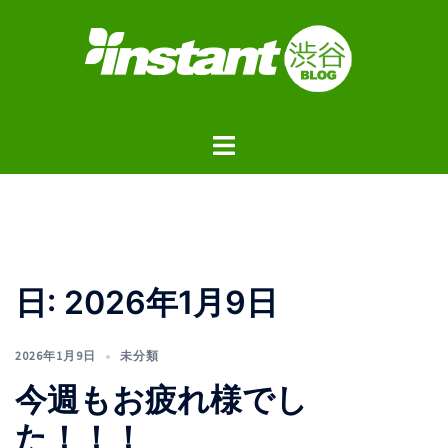
コ
ン
テ
ン
ツ
ト
へ
グ
ス
ル
キ
メ
ッ
ニ
プ
ュ
日:
2026年1月9日
ー
2026年1月9日
未分類
今週もお疲れ様でし
た！！！