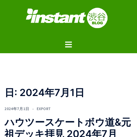
コ
ン
テ
ン
ツ
ト
へ
グ
ス
ル
キ
メ
ッ
ニ
プ
ュ
日:
2024年7月1日
ー
2024年7月1日
EXPORT
ハウツースケートボウ道&元
祖デッキ拝見 2024年7月