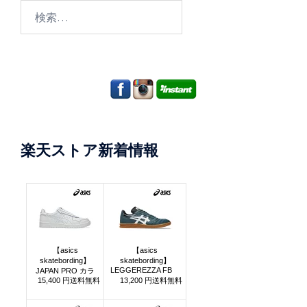
検
索:
楽天ストア新着情報