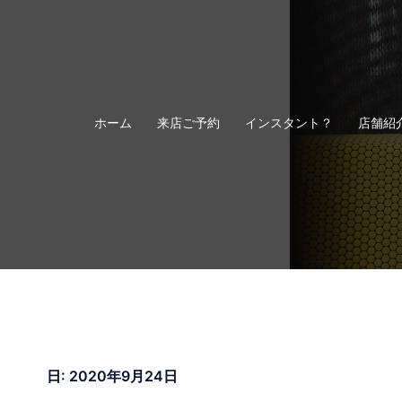
コ
ン
テ
ン
ツ
へ
ホーム
来店ご予約
インスタント？
店舗紹
ス
キ
ッ
プ
日:
2020年9月24日