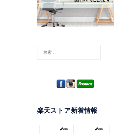
検
索:
楽天ストア新着情報