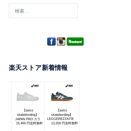
検
索:
楽天ストア新着情報