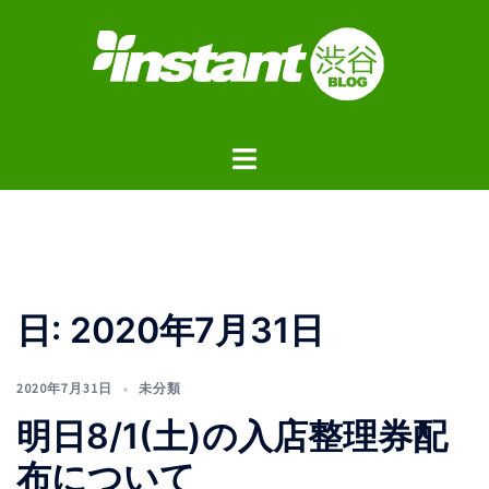
コ
ン
テ
ン
ツ
ト
へ
グ
ス
ル
キ
メ
ッ
ニ
プ
ュ
日:
2020年7月31日
ー
2020年7月31日
未分類
明日8/1(土)の入店整理券配
布について