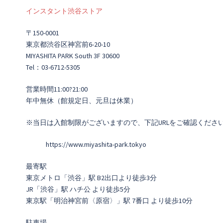
インスタント渋谷ストア
〒150-0001
東京都渋谷区神宮前6-20-10
MIYASHITA PARK South 3F 30600
Tel：03-6712-5305
営業時間11:00?21:00
年中無休（館規定日、元旦は休業）
※当日は入館制限がございますので、下記URLをご確認くださ
https://www.miyashita-park.tokyo
最寄駅
東京メトロ「渋谷」駅 B2出口より徒歩3分
JR「渋谷」駅 ハチ公 より徒歩5分
東京駅「明治神宮前〈原宿〉」駅 7番口 より徒歩10分
駐車場