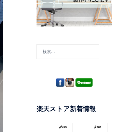
検
索:
楽天ストア新着情報