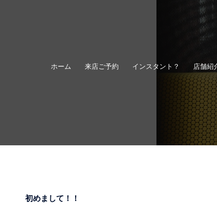
コ
ン
テ
ン
ツ
へ
ホーム
来店ご予約
インスタント？
店舗紹
ス
キ
ッ
プ
初めまして！！