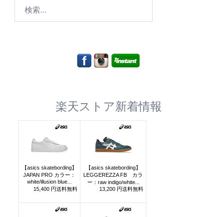
検
索:
楽天ストア新着情報