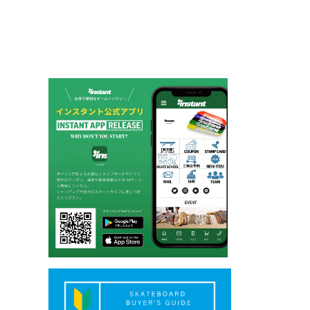
ー
シ
ョ
ン