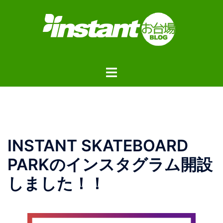
コ
ン
テ
ン
ツ
ト
へ
グ
ス
ル
キ
メ
ッ
ニ
プ
ュ
INSTANT SKATEBOARD
ー
PARKのインスタグラム開設
しました！！