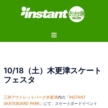
コ
ン
テ
ン
ツ
ト
へ
グ
ス
ル
キ
メ
ッ
ニ
プ
ュ
10/18（土）木更津スケート
ー
フェスタ
三井アウトレットパーク木更津
内の「
INSTANT
SKATEBOARD PARK
」にて、スケートボードイベント