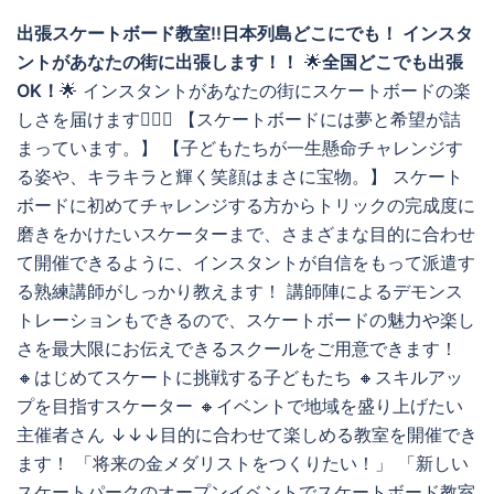
出張スケートボード教室‼️日本列島どこにでも！ インスタ
ントがあなたの街に出張します！！
🌟
全国どこでも出張
OK！
🌟 インスタントがあなたの街にスケートボードの楽
しさを届けます🏄‍♂️✨ 【スケートボードには夢と希望が詰
まっています。】 【子どもたちが一生懸命チャレンジす
る姿や、キラキラと輝く笑顔はまさに宝物。】 スケート
ボードに初めてチャレンジする方からトリックの完成度に
磨きをかけたいスケーターまで、さまざまな目的に合わせ
て開催できるように、インスタントが自信をもって派遣す
る熟練講師がしっかり教えます！ 講師陣によるデモンス
トレーションもできるので、スケートボードの魅力や楽し
さを最大限にお伝えできるスクールをご用意できます！
🔸はじめてスケートに挑戦する子どもたち 🔸スキルアッ
プを目指すスケーター 🔸イベントで地域を盛り上げたい
主催者さん ↓↓↓目的に合わせて楽しめる教室を開催でき
ます！ 「将来の金メダリストをつくりたい！」 「新しい
スケートパークのオープンイベントでスケートボード教室