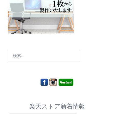
検
索:
楽天ストア新着情報