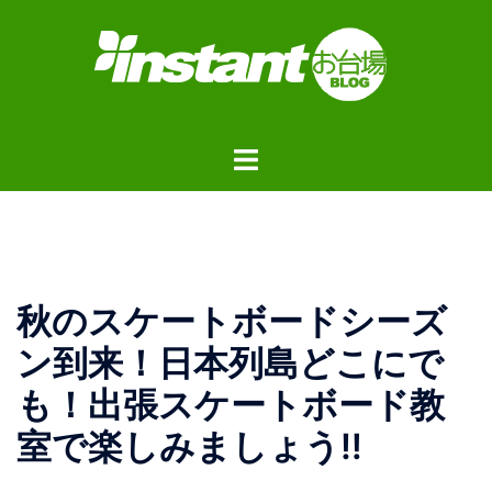
コ
ン
テ
ン
ツ
ト
へ
グ
ス
ル
キ
メ
ッ
ニ
プ
ュ
秋のスケートボードシーズ
ー
ン到来！日本列島どこにで
も！出張スケートボード教
室で楽しみましょう‼️