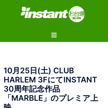
コ
ン
テ
ン
ツ
ト
へ
グ
ス
ル
キ
メ
ッ
ニ
プ
ュ
10月25日(土) CLUB
ー
HARLEM 3FにてINSTANT
30周年記念作品
「MARBLE」のプレミア上
映