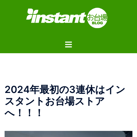
コ
ン
テ
ン
ツ
ト
へ
グ
ス
ル
キ
メ
ッ
ニ
プ
ュ
2024年最初の3連休はイン
ー
スタントお台場ストア
へ！！！