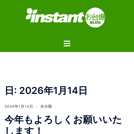
コ
ン
テ
ン
ツ
ト
へ
グ
ス
ル
キ
メ
ッ
ニ
プ
ュ
日:
2026年1月14日
ー
2026年1月14日
未分類
今年もよろしくお願いいた
します！