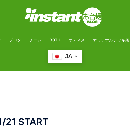
介
ブログ
チーム
30TH
オススメ
オリジナルデッキ製
JA
11/21 START