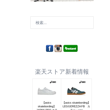
検
索:
楽天ストア新着情報