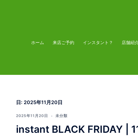
コ
ン
テ
ン
ツ
ホーム
来店ご予約
インスタント？
店舗紹
へ
ス
キ
ッ
プ
日:
2025年11月20日
2025年11月20日
未分類
instant BLACK FRIDAY | 