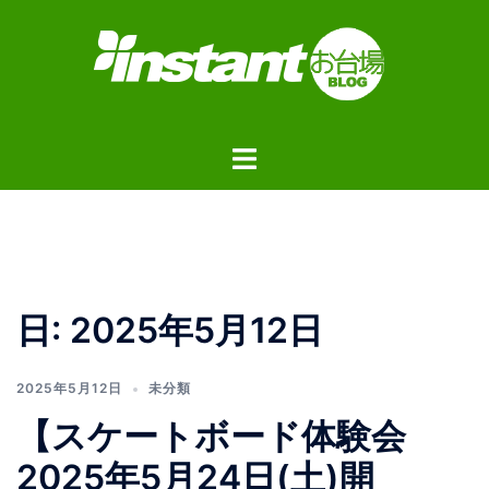
コ
ン
テ
ン
ツ
ト
へ
グ
ス
ル
キ
メ
ッ
ニ
プ
ュ
日:
2025年5月12日
ー
2025年5月12日
未分類
【スケートボード体験会
2025年5月24日(土)開